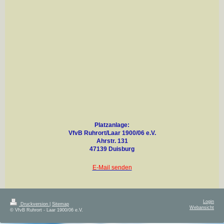
Platzanlage:
VfvB Ruhrort/Laar 1900/06 e.V.
Ahrstr. 131
47139 Duisburg
E-Mail senden
Login
Druckversion
|
Sitemap
Webansicht
© VfvB Ruhrort - Laar 1900/06 e.V.