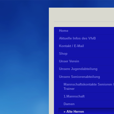
Home
Aktuelle Infos des VfvB
Kontakt / E-Mail
Shop
Unser Verein
Unsere Jugendabteilung
Unsere Seniorenabteilung
Mannschaftskontakte Senioren 
Trainer
1.Mannschaft
Damen
Alte Herren