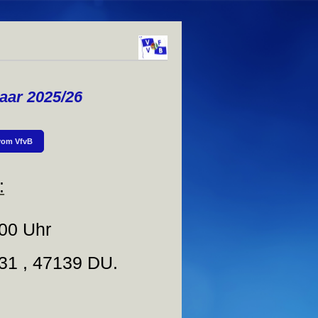
aar 2025/26
 vom VfvB
:
0 Uhr
131 , 47139 DU.